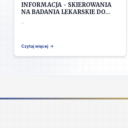
INFORMACJA - SKIEROWANIA
NA BADANIA LEKARSKIE DO
LEKARZA MEDYCYNY PRACY
...
DLA KANDYDATÓW
PRZYJĘTYCH DO SZKOŁY
Czytaj więcej