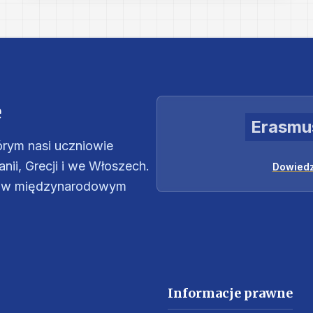
e
Erasmu
tórym nasi uczniowie
ii, Grecji i we Włoszech.
Dowiedz
e w międzynarodowym
Informacje prawne