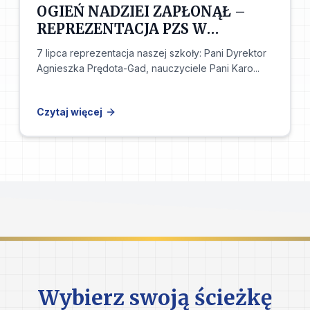
OGIEŃ NADZIEI ZAPŁONĄŁ –
REPREZENTACJA PZS W
ŁOPUSZNIE W BIEGU Z
7 lipca reprezentacja naszej szkoły: Pani Dyrektor
POCHODNIĄ
Agnieszka Prędota-Gad, nauczyciele Pani Karo...
Czytaj więcej
Wybierz swoją ścieżkę