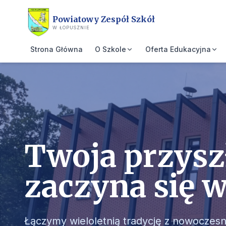
Przejdź do treści głównej
Powiatowy Zespół Szkół
W ŁOPUSZNIE
Strona Główna
O Szkole
Oferta Edukacyjna
Twoja przysz
zaczyna się 
Łączymy wieloletnią tradycję z nowoczes