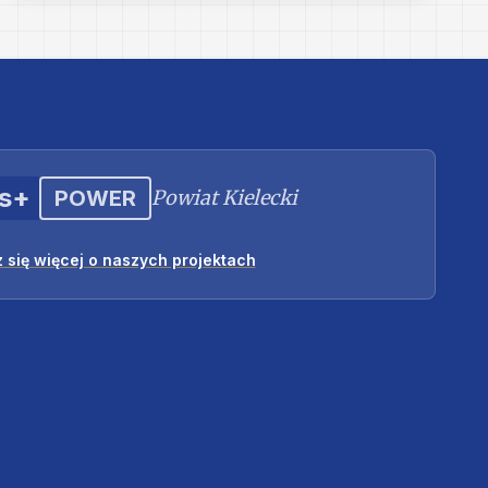
s+
POWER
Powiat Kielecki
 się więcej o naszych projektach