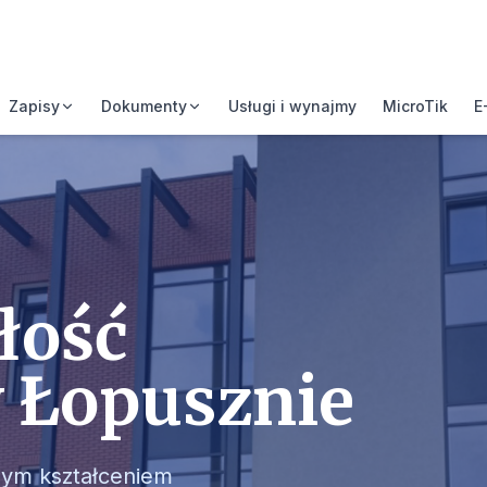
Zapisy
Dokumenty
Usługi i wynajmy
MicroTik
E
łość
w Łopusznie
nym kształceniem